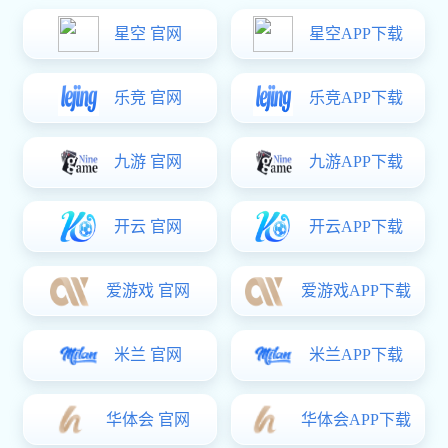
热门关键词：
手板表面处理
塑胶零件
塑胶手板
CNC加工手板
您的位置:
长征娱乐
>
团队活动
走进专新精密
公司环境