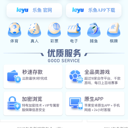
2016年专新精密女神节
2015年专新
长征娱乐:
在线留言
微信扫一扫